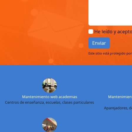
He leído y acept
Enviar
Este sitio está protegido po
Mantenimiento web academias
Mantenimient
Centros de enseñanza, escuelas, clases particulares
Aparejadores, d