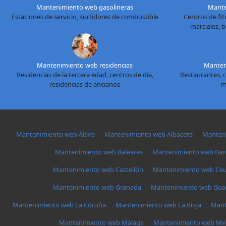
Mantenimiento web gasolineras
Mante
Estaciones de servicio, surtidores de combustible
Centros de fitn
marciales, 
Mantenimiento web residencias
Manten
Residencias de la tercera edad, centros de día,
Restaurantes, c
residencias de ancianos
m
Mantenimiento web Álava
Mantenimiento web Albacete
Manteni
Mantenimiento web Baleares
Mantenimiento web Bar
Mantenimiento web Castellón
Mantenimiento web Ceu
Mantenimiento web Granada
Mantenimiento web Guad
Mantenimiento web La Coruña
Mantenimiento web La Rioja
Mant
Mantenimiento web Málaga
Mantenimiento web Meli