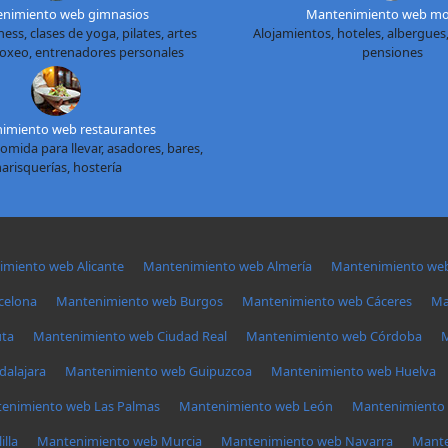
nimiento web gimnasios
Mantenimiento web mo
ess, clases de yoga, pilates, artes
Alojamientos, hoteles, albergues,
boxeo, entrenadores personales
pensiones
imiento web restaurantes
omida para llevar, asadores, bares,
arisquerías, hostería
miento web Alicante
Mantenimiento web Almería
Mantenimiento web
celona
Mantenimiento web Burgos
Mantenimiento web Cáceres
Ma
ta
Mantenimiento web Ciudad Real
Mantenimiento web Córdoba
M
alajara
Mantenimiento web Guipuzcoa
Mantenimiento web Huelva
enimiento web Las Palmas
Mantenimiento web León
Mantenimiento 
lla
Mantenimiento web Murcia
Mantenimiento web Navarra
Mante