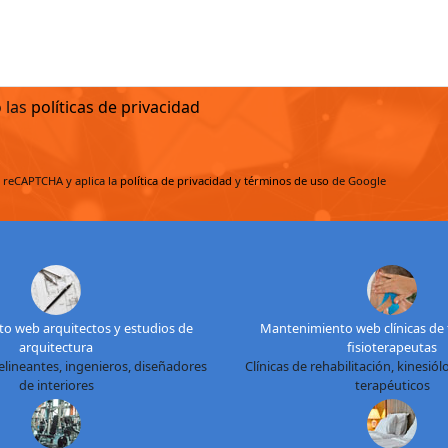
o las
políticas de privacidad
r reCAPTCHA y aplica la
política de privacidad
y
términos de uso
de Google
o web arquitectos y estudios de
Mantenimiento web clínicas de f
arquitectura
fisioterapeutas
elineantes, ingenieros, diseñadores
Clínicas de rehabilitación, kinesió
de interiores
terapéuticos