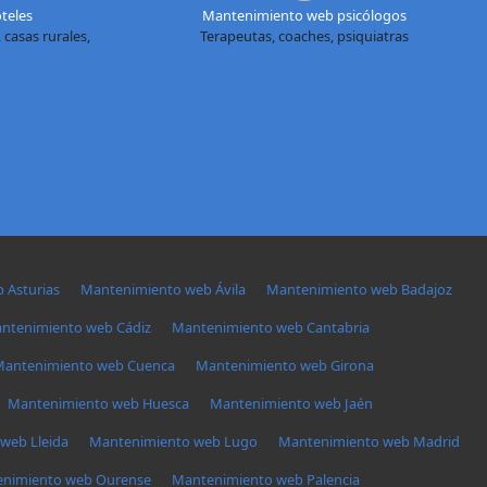
teles
Mantenimiento web psicólogos
 casas rurales,
Terapeutas, coaches, psiquiatras
 Asturias
Mantenimiento web Ávila
Mantenimiento web Badajoz
ntenimiento web Cádiz
Mantenimiento web Cantabria
antenimiento web Cuenca
Mantenimiento web Girona
Mantenimiento web Huesca
Mantenimiento web Jaén
web Lleida
Mantenimiento web Lugo
Mantenimiento web Madrid
nimiento web Ourense
Mantenimiento web Palencia