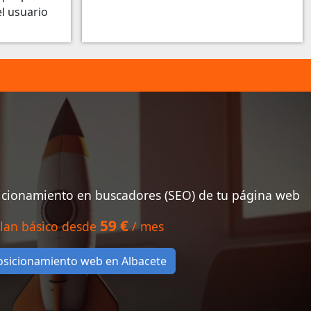
el usuario
sicionamiento en buscadores (SEO) de tu página web
59 €
lan básico desde
/ mes
osicionamiento web en Albacete