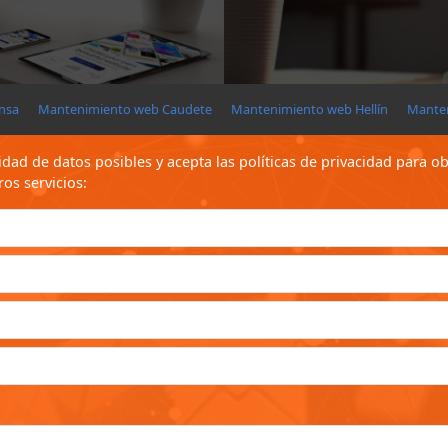
nsa
Mantenimiento web Caudete
Mantenimiento web Hellín
Mante
idad de datos posibles y acepta las políticas de privacidad para 
os servicios: