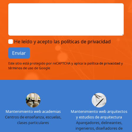
He leído y acepto las
políticas de privacidad
Enviar
Este sitio está protegido por reCAPTCHA y aplica la
política de privacidad
y
términos de uso
de Google
Mantenimiento web academias
Mantenimiento web arquitectos
Centros de enseñanza, escuelas,
y estudios de arquitectura
clases particulares
Aparejadores, delineantes,
ingenieros, diseñadores de