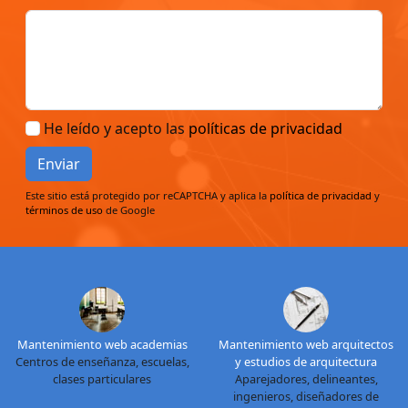
He leído y acepto las
políticas de privacidad
Enviar
Este sitio está protegido por reCAPTCHA y aplica la
política de privacidad
y
términos de uso
de Google
Mantenimiento web academias
Mantenimiento web arquitectos
Centros de enseñanza, escuelas,
y estudios de arquitectura
clases particulares
Aparejadores, delineantes,
ingenieros, diseñadores de