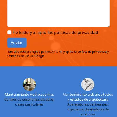
He leído y acepto las
políticas de privacidad
Enviar
Este sitio está protegido por reCAPTCHA y aplica la
política de privacidad
y
términos de uso
de Google
Mantenimiento web academias
Mantenimiento web arquitectos
Centros de enseñanza, escuelas,
y estudios de arquitectura
clases particulares
Aparejadores, delineantes,
ingenieros, diseñadores de
interiores