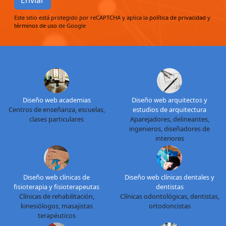
Este sitio está protegido por reCAPTCHA y aplica la
política de privacidad
y
términos de uso
de Google
Diseño web academias
Diseño web arquitectos y
Centros de enseñanza, escuelas,
estudios de arquitectura
clases particulares
Aparejadores, delineantes,
ingenieros, diseñadores de
interiores
Diseño web clínicas de
Diseño web clínicas dentales y
fisioterapia y fisioterapeutas
dentistas
Clínicas de rehabilitación,
Clínicas odontológicas, dentistas,
kinesiólogos, masajistas
ortodoncistas
terapéuticos