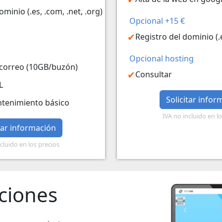
ominio (.es, .com, .net, .org)
Opcional +15 €
Registro del dominio (.e
Opcional hosting
 correo (10GB/buzón)
Consultar
L
Solicitar infor
ntenimiento básico
IVA no incluido en l
itar información
cluido en los precios
ciones