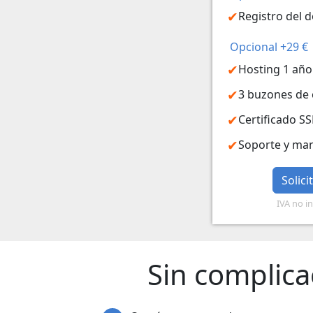
Registro del d
Opcional +29 €
Hosting 1 año
3 buzones de
Certificado SS
Soporte y ma
Solic
IVA no in
Sin complica