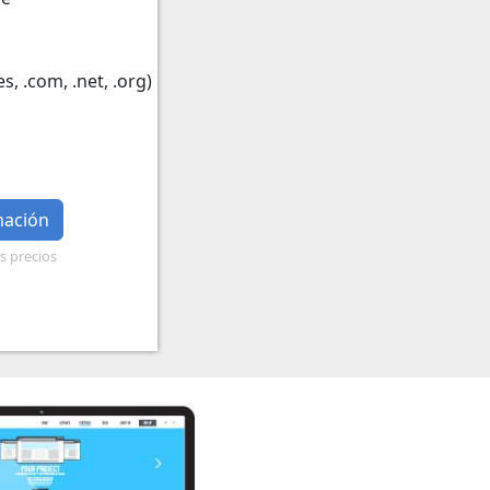
s, .com, .net, .org)
mación
os precios