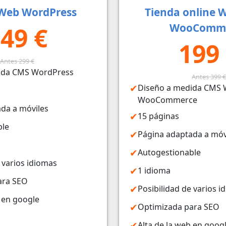
Web WordPress
Tienda online 
WooComm
49 €
199
Antes 299 €
ida CMS WordPress
Antes 399 €
Diseño a medida CMS 
WooCommerce
da a móviles
15 páginas
ble
Página adaptada a móv
Autogestionable
 varios idiomas
1 idioma
ara SEO
Posibilidad de varios i
b en google
Optimizada para SEO
Alta de la web en goog