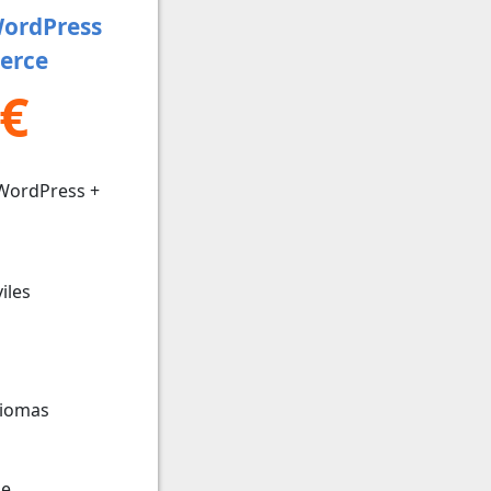
WordPress
erce
 €
WordPress +
iles
diomas
le