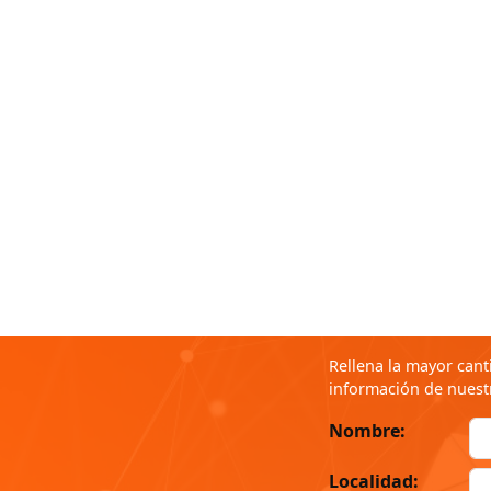
Rellena la mayor cant
información de nuestr
Nombre:
Localidad: