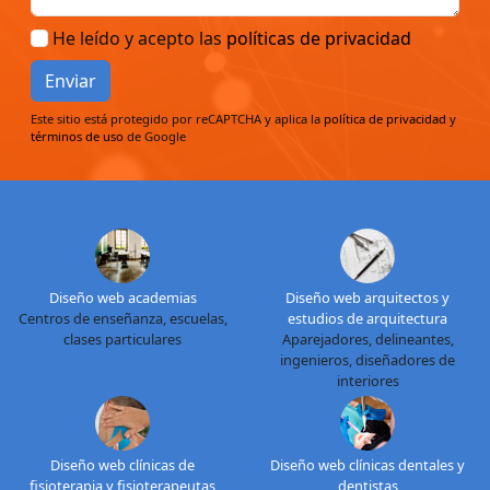
He leído y acepto las
políticas de privacidad
Enviar
Este sitio está protegido por reCAPTCHA y aplica la
política de privacidad
y
términos de uso
de Google
Diseño web academias
Diseño web arquitectos y
Centros de enseñanza, escuelas,
estudios de arquitectura
clases particulares
Aparejadores, delineantes,
ingenieros, diseñadores de
interiores
Diseño web clínicas de
Diseño web clínicas dentales y
fisioterapia y fisioterapeutas
dentistas