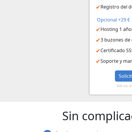
Registro del d
Opcional +29 €
Hosting 1 año
3 buzones de
Certificado SS
Soporte y ma
Solic
IVA no in
Sin complica