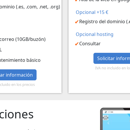
ominio (.es, .com, .net, .org)
Opcional +15 €
Registro del dominio (.e
Opcional hosting
 correo (10GB/buzón)
Consultar
L
Solicitar infor
ntenimiento básico
IVA no incluido en l
itar información
cluido en los precios
ciones