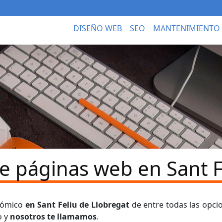
DISEÑO WEB
SEO
MANTENIMIENTO
e páginas web en Sant F
onómico
en Sant Feliu de Llobregat
de entre todas las opc
o y
nosotros te llamamos
.