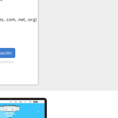
s, .com, .net, .org)
mación
os precios