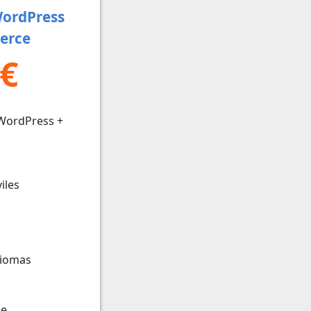
WordPress
erce
 €
WordPress +
iles
diomas
le