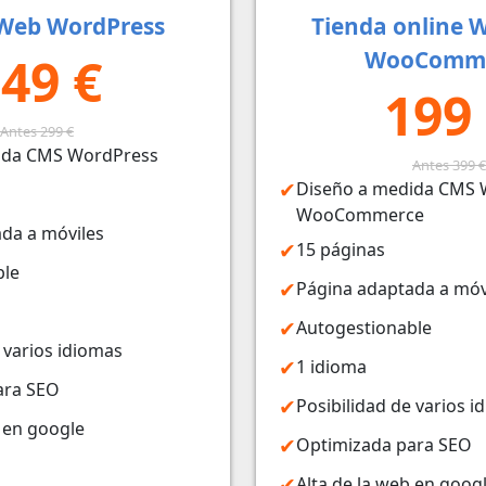
Web WordPress
Tienda online 
WooComm
49 €
199
Antes 299 €
ida CMS WordPress
Antes 399 €
Diseño a medida CMS 
WooCommerce
da a móviles
15 páginas
ble
Página adaptada a móv
Autogestionable
 varios idiomas
1 idioma
ara SEO
Posibilidad de varios i
b en google
Optimizada para SEO
Alta de la web en goog